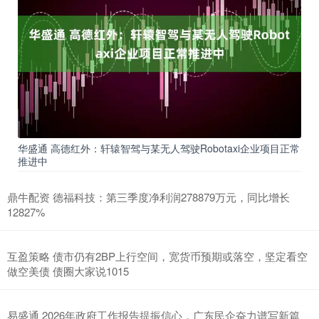
华盛通 高德红外：轩辕智驾与某无人驾驶Robotaxi企业项目正常
推进中
鼎牛配资 德福科技：第三季度净利润278879万元，同比增长
12827%
互盈策略 债市仍有2BP上行空间，宽货币预期或落空，坚定看空
做空美债 债圈大家说1015
易盛通 2026年政府工作报告提振信心，广东民企奋力谱写新篇