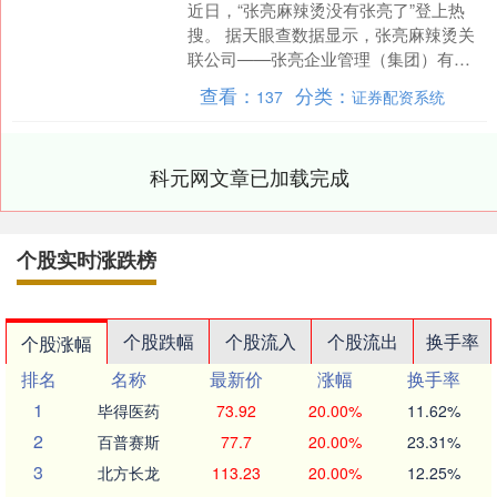
近日，“张亮麻辣烫没有张亮了”登上热
搜。 据天眼查数据显示，张亮麻辣烫关
联公司——张亮企业管理（集团）有限
公司发生了工商变更。 天眼查APP显
查看：
分类：
137
证券配资系统
示，9月初，张亮麻....
科元网文章已加载完成
个股实时涨跌榜
个股跌幅
个股流入
个股流出
换手率
个股涨幅
排名
名称
最新价
涨幅
换手率
1
毕得医药
73.92
20.00%
11.62%
2
百普赛斯
77.7
20.00%
23.31%
3
北方长龙
113.23
20.00%
12.25%