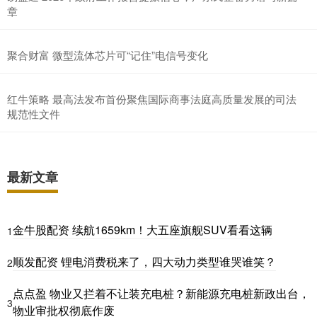
章
聚合财富 微型流体芯片可“记住”电信号变化
红牛策略 最高法发布首份聚焦国际商事法庭高质量发展的司法
规范性文件
最新文章
金牛股配资 续航1659km！大五座旗舰SUV看看这辆
1
顺发配资 锂电消费税来了，四大动力类型谁哭谁笑？
2
点点盈 物业又拦着不让装充电桩？新能源充电桩新政出台，
3
物业审批权彻底作废