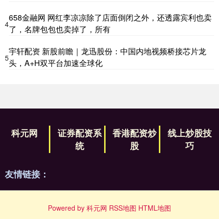
658金融网 网红李凉凉除了店面倒闭之外，还透露宾利也卖
4
了，名牌包包也卖掉了，所有
宇轩配资 新股前瞻｜龙迅股份：中国内地视频桥接芯片龙
5
头，A+H双平台加速全球化
科元网
证券配资系
香港配资炒
线上炒股技
统
股
巧
友情链接：
Powered by
科元网
RSS地图
HTML地图