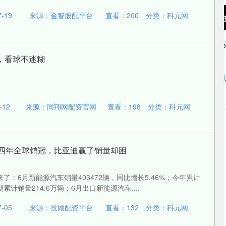
-19
来源：金智股配平台
查看：
200
分类：
科元网
沪深300
4694.44
.42%
43.13
0.93%
，看球不迷糊
12
来源：同翔网配资官网
查看：
198
分类：
科元网
、四年全球销冠，比亚迪赢了销量却困
了：6月新能源汽车销量403472辆，同比增长5.46%；今年累计
期累计销量214.6万辆；6月出口新能源汽车....
-05
来源：投顾配资平台
查看：
132
分类：
科元网