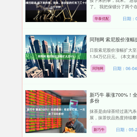
接下来的事，我来。 急
了。 我把保镖分了两个在
日期：0
华泰优配
同翔网 索尼股价涨幅
日股索尼股价涨幅扩大至
1.54万亿日元。 (本文
日期：06-0
同翔网
新巧牛 暴涨700%！
多份
抹茶是由绿茶经过蒸汽杀
展，抹茶饮品热度持续攀
产....
日期：05-2
新巧牛