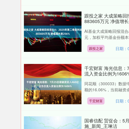
跟投之家 大成策略回
883605万元 净值增长
AI基金大成策略回报混合A
元，加权平均基金份额本期利
日期：0
跟投之家
千宏财富 海光信息：
流入资金比例为1606
同花顺（300033）数
额的16.06%，当前融资余
日期：0
千宏财富
国睿信配 贸促会：5
施_新闻_王琳洁