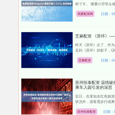
術です。 微量の空気を磁
日期：05
我要配资网
芝麻配资 《异环》—
昨天《异环》出了，作为
见到《异环》的影子，Q
么....
日期：04
芝麻配资
苏州恒泰配资 温情
乘车入园引发的深思
近日，在某知名红色旅游
状况外，游客需步行或乘
老....
日期：0
苏州恒泰配资