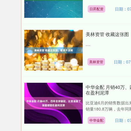
日期：07
日昇配资
深证成指
14311.01
.68
1.02%
200.89
1
美林资管 收藏这张图
....
日期：07-
美林资管
中华金配 月销40万
在盈利泥潭
比亚迪6月的销售数据出来
销量180.8万辆，去年同
日期：07
中华金配