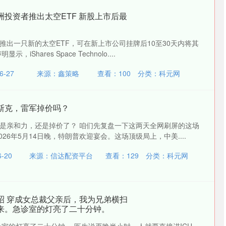
洲投资者推出太空ETF 新股上市后最
推出一只新的太空ETF，可在新上市公司挂牌后10至30天内将其
iShares Space Technolo....
-27
来源：鑫策略
查看：
100
分类：
科元网
斯克，雷军掉价吗？
是亲和力，还是掉价了？ 咱们先复盘一下这两天全网刷屏的这场
26年5月14日晚，特朗普欢迎宴会。这场顶级局上，中美....
-20
来源：信达配资平台
查看：
129
分类：
科元网
昭 穿成女总裁父亲后，我为兄弟横扫
来。急诊室的灯亮了二十分钟。