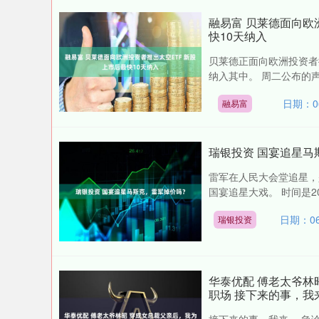
融易富 贝莱德面向欧
快10天纳入
贝莱德正面向欧洲投资者
纳入其中。 周二公布的声明显示，
日期：06
融易富
瑞银投资 国宴追星马
雷军在人民大会堂追星，
国宴追星大戏。 时间是20
日期：06
瑞银投资
华泰优配 傅老太爷林
职场 接下来的事，我