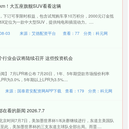
9km！大五座旗舰SUV看看这辆
，下订可享限时权益，包含试驾购车享10万积分，2000元订金抵
8X定位为一款中大型SUV，提供纯电和插混动力。....
8-03
来源：艾德配资平台
查看：
77
分类：
科元网
个行业会议将陆续召开 这些投资机会
闻】 7月LPR将公布 7月20日，1年、5年期贷款市场报价利率
PR为3.0%，5年期以上LPR为3.5%....
来源：国泰君安配资网APP下载
查看：
179
分类：
科元网
看的新闻 2026.7.7
 北京时间7月7日，美加墨世界杯1/8决赛继续进行，东道主美国队
至此，美加墨世界杯的三支东道主球队全部出局。而晋....