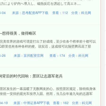
力により炉内へ導入し、磁熱反応を誘起して高エネ....
-04
来源：思考配资APP下载
查看：
112
分类：
科元网
—想得很美，做得略区
完美世界的游戏可谓是打出了好成绩，至少在各个榜单前十都可以
Q群里也有各种各样的梗。说实话，这成绩可比隔壁腾讯花了那
-26
来源：富邦配资官网
查看：
174
分类：
科元网
破例背后的时代回响：景区让志愿军老兵
景区发生的一幕温暖了无数网友的心。按照景区规定，除特殊身体
坐统一安排的观光车按序入园。然而，当几位年逾九旬的志愿军
4-19
来源：中博证券APP下载
查看：
162
分类：
科元网