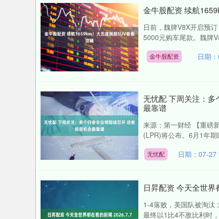
金牛股配资 续航165
日前，魏牌V8X开启预订
5000元购车尾款。魏牌V
日期：0
金牛股配资
无忧配 下周关注：多
最靠谱
来源：第一财经 【重磅新
(LPR)将公布。6月1年期L
日期：07-27
无忧配
日昇配资 今天全世界都在
1-4落败，美国队被淘汰
最终以1比4不敌比利时，