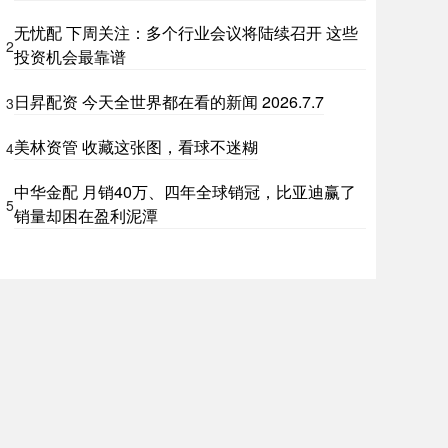
无忧配 下周关注：多个行业会议将陆续召开 这些
2
投资机会最靠谱
日昇配资 今天全世界都在看的新闻 2026.7.7
3
美林资管 收藏这张图，看球不迷糊
4
中华金配 月销40万、四年全球销冠，比亚迪赢了
5
销量却困在盈利泥潭