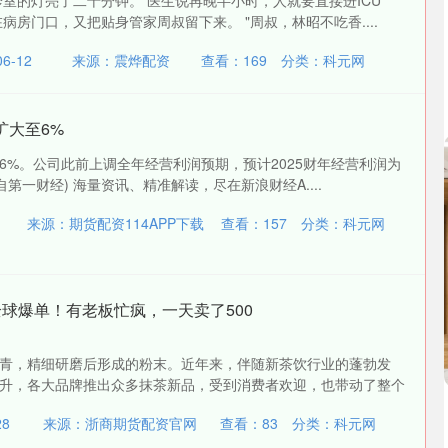
诊室的灯亮了二十分钟。 医生说再晚半小时，人就要直接进ICU
病房门口，又把贴身管家周叔留下来。 "周叔，林昭不吃香....
6-12
来源：震烨配资
查看：
169
分类：
科元网
扩大至6%
6%。公司此前上调全年经营利润预期，预计2025财年经营利润为
来自第一财经) 海量资讯、精准解读，尽在新浪财经A....
4
来源：期货配资114APP下载
查看：
157
分类：
科元网
全球爆单！有老板忙疯，一天卖了500
青，精细研磨后形成的粉末。近年来，伴随新茶饮行业的蓬勃发
升，各大品牌推出众多抹茶新品，受到消费者欢迎，也带动了整个
8
来源：浙商期货配资官网
查看：
83
分类：
科元网