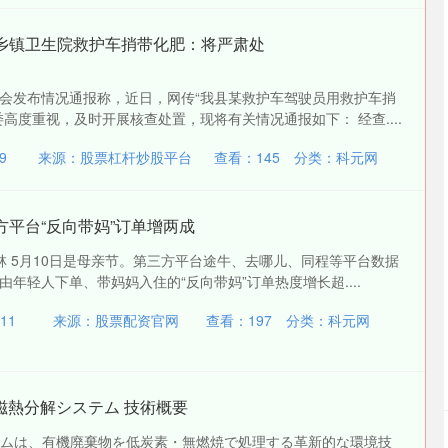
报乡镇卫生院救护车捎带化肥：将严肃处
会发布情况通报称，近日，网传“我县某救护车驾驶员用救护车捎
高度重视，及时开展核查处置，现将有关情况通报如下： 经查....
9
来源：股票杠杆炒股平台
查看：
145
分类：
科元网
方平台“反向带妈”订单增两成
林 5月10日是母亲节。第三方平台途牛、去哪儿、同程等平台数据
年轻人下单、带妈妈入住的“反向带妈”订单热度增长超....
11
来源：股票配资官网
查看：
197
分类：
科元网
nt 磁熱分解システム 技術概要
分解システムは、有機廃棄物を低炭素・無燃焼で処理する革新的な環境技