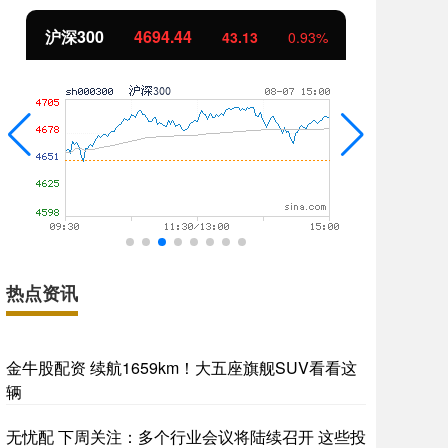
北证50
1134.24
创
11.37
1.01%
热点资讯
金牛股配资 续航1659km！大五座旗舰SUV看看这
辆
无忧配 下周关注：多个行业会议将陆续召开 这些投