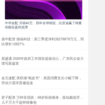
中华金配 月销40万、四年全球销冠，比亚迪赢了销量
却困在盈利泥潭
鼎牛配资 德福科技：第三季度净利润278879万元，同
比增长12827%
易盛通 2026年政府工作报告提振信心，广东民企奋力
谱写新篇章
金元速配 美联储“褐皮书”：美国消费支出小幅下降，
劳动力需求普遍低迷
君子配资 万梓良现状：68岁疾病缠身，疑似戴假牙，
儿子万大千超帅很像他