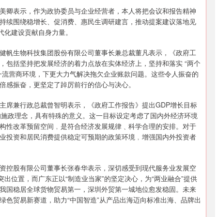
美卿表示，作为政协委员与企业经营者，本人将把会议和报告精神
持续围绕稳增长、促消费、惠民生调研建言，推动提案建议落地见
现代化建设贡献自身力量。
健帆生物科技集团股份有限公司董事长兼总裁董凡表示，《政府工
，包括坚持把发展经济的着力点放在实体经济上，坚持和落实 “两个
一流营商环境，下更大力气解决拖欠企业账款问题。这些令人振奋的
倍感振奋，更坚定了踔厉前行的信心与决心。
主席兼行政总裁曾智明表示，《政府工作报告》提出GDP增长目标
实的施政理念，具有特殊的意义。这一目标设定考虑了国内外经济环境
构性改革预留空间﹐是符合经济发展规律﹑科学合理的安排。对于
业投资和居民消费提供稳定可预期的政策环境﹐增强国内外投资者
资控股有限公司董事长张春华表示，深切感受到现代服务业发展空
突出位置，而广东正以“制造业当家”的坚定决心，为“两业融合”提供
我国稳居全球货物贸易第一，深圳外贸第一城地位愈发稳固。未来
绿色贸易新赛道，助力“中国智造”从产品出海迈向标准出海、品牌出