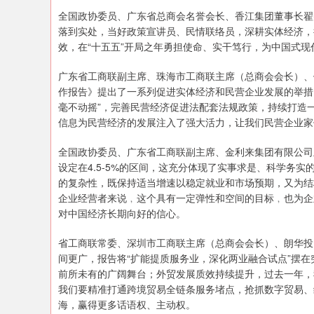
全国政协委员、广东省总商会名誉会长、香江集团董事长翟
落到实处，当好政策宣讲员、民情联络员，深耕实体经济，
效，在“十五五”开局之年勇担使命、实干笃行，为中国式
广东省工商联副主席、珠海市工商联主席（总商会会长）、
作报告》提出了一系列促进实体经济和民营企业发展的举措
毫不动摇”，完善民营经济促进法配套法规政策，持续打造
信息为民营经济的发展注入了强大活力，让我们民营企业家
全国政协委员、广东省工商联副主席、金利来集团有限公司
设定在4.5-5%的区间，这充分体现了实事求是、科学务
的复杂性，既保持适当增速以稳定就业和市场预期，又为结
企业经营者来说﹐这个具有一定弹性和空间的目标﹐也为企
对中国经济长期向好的信心。
省工商联常委、深圳市工商联主席（总商会会长）、朗华投
间更广，报告将“扩能提质服务业，深化两业融合试点”摆在
前所未有的广阔舞台；外贸发展质效持续提升，过去一年，
我们要精准打通跨境贸易全链条服务堵点，抢抓数字贸易、
海，赢得更多话语权、主动权。