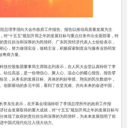
沪深300
4694.44
.42%
43.13
0.93%
务院总理李强向大会作政府工作报告。报告以推动高质量发展为主
，对“十五五”规划开局之年的发展目标与重点任务作出全面部署，特
的责任担当和深厚的为民情怀。广东民营经济代表人士纷纷表示，
初心，努力做强实业，做精主业，积极探索制造业与服务业协同发
献粤商力量。
科技控股集团董事局主席陈志列表示，在人民大会堂认真聆听了李
、站位高远，是一份增信心、聚人心、温企心的暖心报告。报告擘
纷呈，从务实的发展目标、具体的利好举措、翔实的民生数据中，
、创新驱动的多元中国，看到了攻坚克难、共向未来的奋进中国，
事长李东生表示，在开幕会现场聆听了李强总理所作的政府工作报
济社会发展取得的重大成就，对“十五五”规划开局之年的发展目标与
分体现了政府的责任担当和深厚的为民情怀，为未来发展指明了前
进中国式现代化注入强大动力。