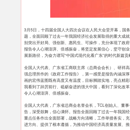
深证成指
14311.01
.68
1.02%
200.89
1
3月5日，十四届全国人大四次会议在人民大会堂开幕，国
题，全面回顾了过去一年我国经济社会发展取得的重大成就
别突出开好局、强创新、惠民生、可操作，充分体现了政府
报告令人心潮澎湃、倍感振奋，将坚定发展信心，坚守创业
展新路径，为奋力谱写“中国式现代化看广东”的时代新篇贡
全国人大代表、广东省工商联主席（总商会会长）、研祥高
强总理所作的《政府工作报告》，第一感受是报告内涵深厚
画的宏伟蓝图既有高度又有温度，目标脚踏实地，亮点精彩
我看到了踔厉前行、砥砺奋进的强大中国，看到了深化改革
令人心潮澎湃、倍感振奋。
全国人大代表，广东省总商会名誉会长，TCL创始人、董
告，深受鼓舞，信心满怀。报告全面回顾了过去一年我国经
重点任务作出全面部署，战略方向清晰，工作举措务实，充
进方向、提供了根本遵循，为推动中国经济高质量发展、推