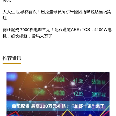
人人生 世界杯首次！巴拉圭球员阿尔米隆因捂嘴说话当场染
红
德旺配资 7000档电摩罕见！配双通道ABS+TCS，4100W电
机，超长续航，爱玛太夯了
推荐资讯