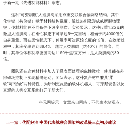
于新一期《先进功能材料》杂志。
这种“可变刚度”人造肌肉采用双重交联聚合物网络结构。其中，
化学键（共价键）赋予材料结构强度，通过热刺激形成或断裂物理
键，使材料能在不同条件下改变刚度。实验显示，这种仅重1.25克的
微型人造肌肉，在刚性状态下可举起5千克重物，相当于约4000倍的
自身重量。而在柔性状态下，伸展率可达原始长度的12倍。在收缩过
程中，其应变率达到86.4%，超过人类肌肉（约40%）的两倍。同
时，其单位体积功率密度高达1150千焦/立方米，是人类肌肉的30
倍。
团队还在这种材料中加入了经表面处理的磁性微粒，使其能在外
部磁场控制下实现精确运动。团队表示，这种复合材料兼具“柔
软”与“强硬”两种特性，为研制更灵活的软体机器人、可穿戴设备以及
直观的人机交互系统打开了新大门。
科元网提示：文章来自网络，不代表本站观点。
上一篇：
优配好油 中国代表就联合国架构改革提三点初步建议