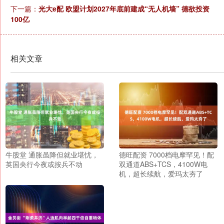
下一篇：
光大e配 欧盟计划2027年底前建成“无人机墙” 德欲投资
100亿
相关文章
牛股堂 通胀虽降但就业堪忧，
德旺配资 7000档电摩罕见！配
英国央行今夜或按兵不动
双通道ABS+TCS，4100W电
机，超长续航，爱玛太夯了