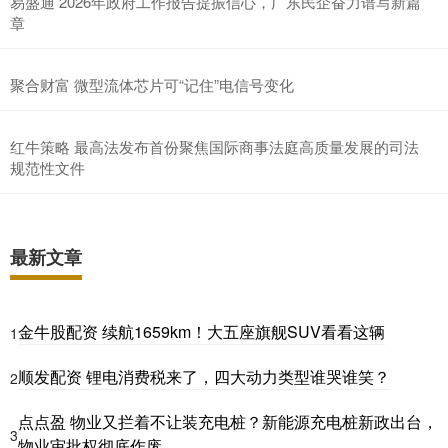
易盛通 2026年政府工作报告提振信心，广东民企奋力谱写新篇
章
聚合财富 微型流体芯片可“记住”电信号变化
红牛策略 最高法发布首份聚焦国际商事法庭高质量发展的司法
规范性文件
最新文章
金牛股配资 续航1659km！大五座旗舰SUV看看这辆
1
顺发配资 锂电消费税来了，四大动力类型谁哭谁笑？
2
点点盈 物业又拦着不让装充电桩？新能源充电桩新政出台，
3
物业审批权彻底作废