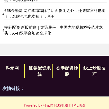
658金融网 网红李凉凉除了店面倒闭之外，还透露宾利也卖
4
了，名牌包包也卖掉了，所有
宇轩配资 新股前瞻｜龙迅股份：中国内地视频桥接芯片龙
5
头，A+H双平台加速全球化
科元网
证券配资系
香港配资炒
线上炒股技
统
股
巧
友情链接：
Powered by
科元网
RSS地图
HTML地图