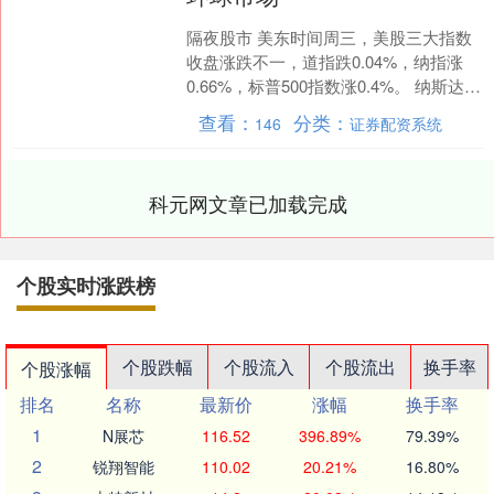
隔夜股市 美东时间周三，美股三大指数
收盘涨跌不一，道指跌0.04%，纳指涨
0.66%，标普500指数涨0.4%。 纳斯达克
中国金龙指数收涨1.7%，热门中概股
查看：
分类：
146
证券配资系统
多....
科元网文章已加载完成
个股实时涨跌榜
个股跌幅
个股流入
个股流出
换手率
个股涨幅
排名
名称
最新价
涨幅
换手率
1
N展芯
116.52
396.89%
79.39%
2
锐翔智能
110.02
20.21%
16.80%