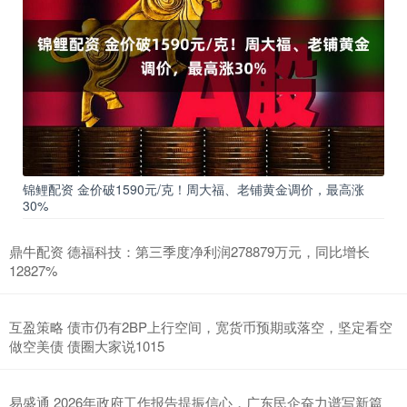
锦鲤配资 金价破1590元/克！周大福、老铺黄金调价，最高涨
30%
鼎牛配资 德福科技：第三季度净利润278879万元，同比增长
12827%
互盈策略 债市仍有2BP上行空间，宽货币预期或落空，坚定看空
做空美债 债圈大家说1015
易盛通 2026年政府工作报告提振信心，广东民企奋力谱写新篇