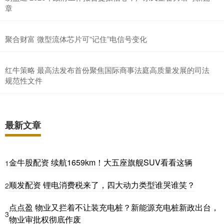
章
聚合财富 微型流体芯片可“记住”电信号变化
红牛策略 最高法发布首份聚焦国际商事法庭高质量发展的司法
规范性文件
最新文章
金牛股配资 续航1659km！大五座旗舰SUV看看这辆
1
顺发配资 锂电消费税来了，四大动力类型谁哭谁笑？
2
点点盈 物业又拦着不让装充电桩？新能源充电桩新政出台，
3
物业审批权彻底作废