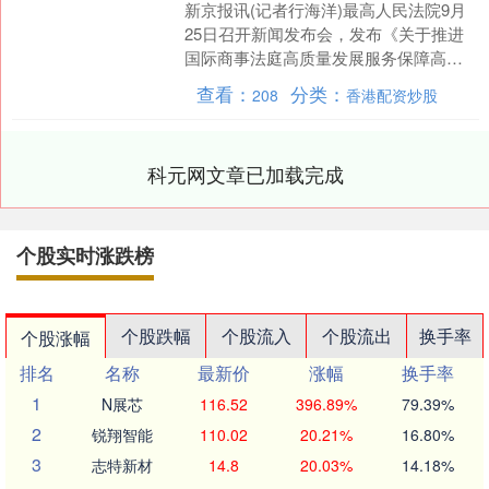
新京报讯(记者行海洋)最高人民法院9月
25日召开新闻发布会，发布《关于推进
国际商事法庭高质量发展服务保障高水
平对外开放的意见》(以下简称《意
查看：
分类：
208
香港配资炒股
见》)。据悉，这是第....
科元网文章已加载完成
个股实时涨跌榜
个股跌幅
个股流入
个股流出
换手率
个股涨幅
排名
名称
最新价
涨幅
换手率
1
N展芯
116.52
396.89%
79.39%
2
锐翔智能
110.02
20.21%
16.80%
3
志特新材
14.8
20.03%
14.18%