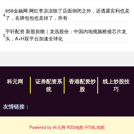
658金融网 网红李凉凉除了店面倒闭之外，还透露宾利也卖
4
了，名牌包包也卖掉了，所有
宇轩配资 新股前瞻｜龙迅股份：中国内地视频桥接芯片龙
5
头，A+H双平台加速全球化
科元网
证券配资系
香港配资炒
线上炒股技
统
股
巧
友情链接：
Powered by
科元网
RSS地图
HTML地图