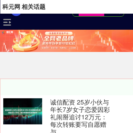
科元网 相关话题
诚信配资 25岁小伙与
年长7岁女子恋爱因彩
礼闹掰追讨12万元：
每次转账要写自愿赠
与