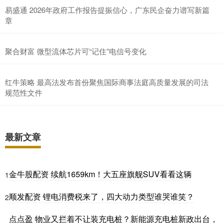
易盛通 2026年政府工作报告提振信心，广东民企奋力谱写新篇
章
聚合财富 微型流体芯片可“记住”电信号变化
红牛策略 最高法发布首份聚焦国际商事法庭高质量发展的司法
规范性文件
最新文章
金牛股配资 续航1659km！大五座旗舰SUV看看这辆
1
顺发配资 锂电消费税来了，四大动力类型谁哭谁笑？
2
点点盈 物业又拦着不让装充电桩？新能源充电桩新政出台，