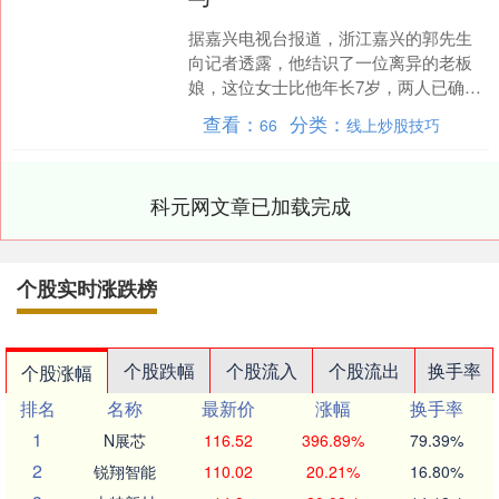
据嘉兴电视台报道，浙江嘉兴的郭先生
向记者透露，他结识了一位离异的老板
娘，这位女士比他年长7岁，两人已确立
恋爱关系。然而，在共同生活了一段时
查看：
分类：
66
线上炒股技巧
间后，当谈及婚嫁彩礼事....
科元网文章已加载完成
个股实时涨跌榜
个股跌幅
个股流入
个股流出
换手率
个股涨幅
排名
名称
最新价
涨幅
换手率
1
N展芯
116.52
396.89%
79.39%
2
锐翔智能
110.02
20.21%
16.80%