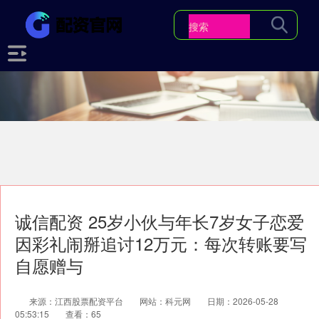
诚信配资 25岁小伙与年长7岁女子恋爱
因彩礼闹掰追讨12万元：每次转账要写
自愿赠与
来源：江西股票配资平台
网站：科元网
日期：2026-05-28
05:53:15
查看：65