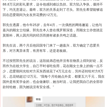
88.8万元的彩礼要求，这令他感到难以负担。双方陷入争执，僵持不
下，均无意退让。最终，双方的关系走到了尽头。郭先生希望能够追
回在恋爱期间为女友所花费的12万元。
郭先生透露，他今年25岁，去年4月，一次偶然的网络邂逅，让他与
嘉兴的顾女士结缘。郭先生本人曾在俄罗斯深造，而顾女士亦曾踏足
莫斯科，两人因共同的经历而拥有诸多共鸣之话题。
郭先生说，两个月后他回国专门来了一趟嘉兴，双方确定了恋爱关
系，对方离异未育，有房有车，还是老板娘。
不过按照郭先生的说法，这段姐弟恋他并没有在物质上得到好处，反
而作为在校大学生，自己平时省吃俭用，花在顾女士身上的钱一点不
少，恋爱期间光给对方买东西就花了4万元左右，另外还转给对方8万
元，总花销超过12万元。“我每个月给她点外卖，都要五六千元，我在
国外是有奖学金的，也会做兼职，她当时说，让我把我自己的全部存
款转给她，因为她说没有安全感。”