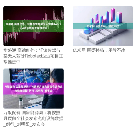
华盛通 高德红外：轩辕智驾与
亿米网 巨婴孙杨，屡教不改
某无人驾驶Robotaxi企业项目正
常推进中
万银配资 国家能源局：将按照
月度向全社会发布充电设施数据
_例行_刘明阳_发布会