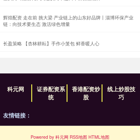
辉煌配资 走在前 挑大梁·产业链上的山东好品牌丨淄博环保产业
链：向技术要生态 激活绿色增量
长盈策略 【杏林耕耘】手作小笼包 鲜香暖人心
科元网
证券配资系
香港配资炒
线上炒股技
统
股
巧
友情链接：
Powered by
科元网
RSS地图
HTML地图