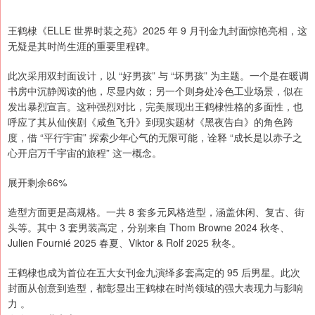
王鹤棣《ELLE 世界时装之苑》2025 年 9 月刊金九封面惊艳亮相，这
无疑是其时尚生涯的重要里程碑。
此次采用双封面设计，以 “好男孩” 与 “坏男孩” 为主题。一个是在暖调
书房中沉静阅读的他，尽显内敛；另一个则身处冷色工业场景，似在
发出暴烈宣言。这种强烈对比，完美展现出王鹤棣性格的多面性，也
呼应了其从仙侠剧《咸鱼飞升》到现实题材《黑夜告白》的角色跨
度，借 “平行宇宙” 探索少年心气的无限可能，诠释 “成长是以赤子之
心开启万千宇宙的旅程” 这一概念。
展开剩余66%
造型方面更是高规格。一共 8 套多元风格造型，涵盖休闲、复古、街
头等。其中 3 套男装高定，分别来自 Thom Browne 2024 秋冬、
Julien Fournié 2025 春夏、Viktor & Rolf 2025 秋冬。
王鹤棣也成为首位在五大女刊金九演绎多套高定的 95 后男星。此次
封面从创意到造型，都彰显出王鹤棣在时尚领域的强大表现力与影响
力 。