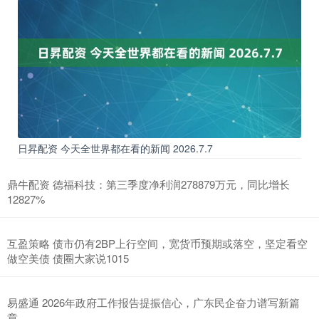
日昇配资 今天全世界都在看的新闻 2026.7.7
鼎牛配资 德福科技：第三季度净利润278879万元，同比增长
12827%
互盈策略 债市仍有2BP上行空间，宽货币预期或落空，坚定看空
做空美债 债圈大家说1015
易盛通 2026年政府工作报告提振信心，广东民企奋力谱写新篇
章