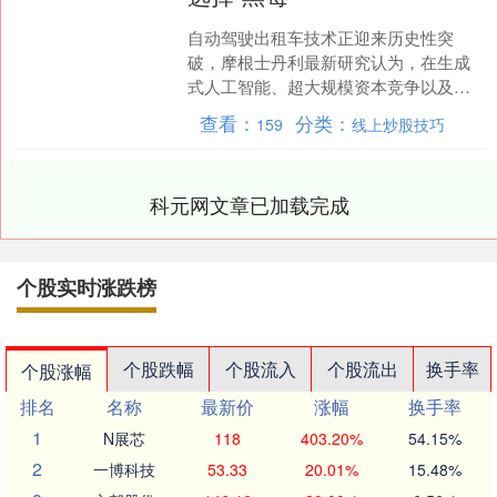
自动驾驶出租车技术正迎来历史性突
破，摩根士丹利最新研究认为，在生成
式人工智能、超大规模资本竞争以及地
缘政治竞争的推动下，经历十多年的起
查看：
分类：
159
线上炒股技巧
伏后，自动驾驶出租车终于准....
科元网文章已加载完成
个股实时涨跌榜
个股跌幅
个股流入
个股流出
换手率
个股涨幅
排名
名称
最新价
涨幅
换手率
1
N展芯
118
403.20%
54.15%
2
一博科技
53.33
20.01%
15.48%