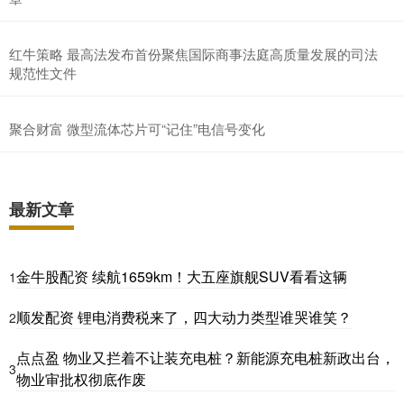
红牛策略 最高法发布首份聚焦国际商事法庭高质量发展的司法
规范性文件
聚合财富 微型流体芯片可“记住”电信号变化
最新文章
金牛股配资 续航1659km！大五座旗舰SUV看看这辆
1
顺发配资 锂电消费税来了，四大动力类型谁哭谁笑？
2
点点盈 物业又拦着不让装充电桩？新能源充电桩新政出台，
3
物业审批权彻底作废