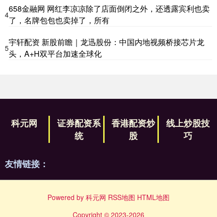
658金融网 网红李凉凉除了店面倒闭之外，还透露宾利也卖
4
了，名牌包包也卖掉了，所有
宇轩配资 新股前瞻｜龙迅股份：中国内地视频桥接芯片龙
5
头，A+H双平台加速全球化
科元网
证券配资系
香港配资炒
线上炒股技
统
股
巧
友情链接：
Powered by
科元网
RSS地图
HTML地图
Copyright
© 2023-2026