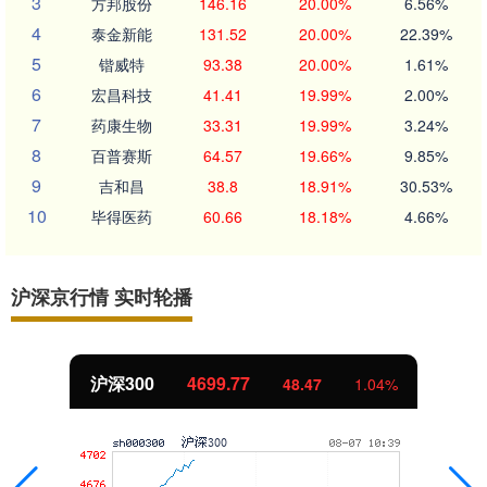
3
方邦股份
146.16
20.00%
6.56%
4
泰金新能
131.52
20.00%
22.39%
5
锴威特
93.38
20.00%
1.61%
6
宏昌科技
41.41
19.99%
2.00%
7
药康生物
33.31
19.99%
3.24%
8
百普赛斯
64.57
19.66%
9.85%
9
吉和昌
38.8
18.91%
30.53%
10
毕得医药
60.66
18.18%
4.66%
沪深京行情 实时轮播
北证50
1124.64
%
1.76
0.16%