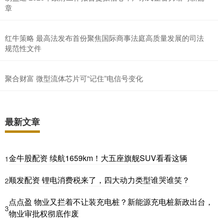
章
红牛策略 最高法发布首份聚焦国际商事法庭高质量发展的司法
规范性文件
聚合财富 微型流体芯片可“记住”电信号变化
最新文章
金牛股配资 续航1659km！大五座旗舰SUV看看这辆
1
顺发配资 锂电消费税来了，四大动力类型谁哭谁笑？
2
点点盈 物业又拦着不让装充电桩？新能源充电桩新政出台，
3
物业审批权彻底作废