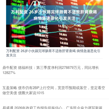
万利配资 26岁小伙踢完球肠胃不适致肝肾衰竭 病情急速恶化引
发关注
鼎牛配资 德福科技：第三季度净利润278879万元，同比增长
12827%
互盈策略 债市仍有2BP上行空间，宽货币预期或落空，坚定看空
做空美债 债圈大家说1015
易盛通 2026年政府工作报告提振信心，广东民企奋力谱写新篇