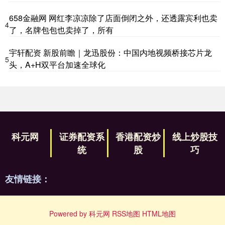
658金融网 网红李凉凉除了店面倒闭之外，还透露宾利也卖
4
了，名牌包包也卖掉了，所有
宇轩配资 新股前瞻｜龙迅股份：中国内地视频桥接芯片龙
5
头，A+H双平台加速全球化
科元网
证券配资系
香港配资炒
线上炒股技
统
股
巧
友情链接：
Powered by
科元网
RSS地图
HTML地图