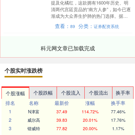
提及化橘红，这款拥有1600年历史、明
清两代宫廷贡品的“南方人参”，如今已逐
渐成为大众养生护肺的热门选择。据化
州市人民政府网记载，化橘红是化州道
查看：
分类：
89
证券配资系统
地特产，历史悠久....
科元网文章已加载完成
个股实时涨跌榜
个股跌幅
个股流入
个股流出
换手率
个股涨幅
排名
名称
最新价
涨幅
换手率
1
N津富
37.49
114.72%
77.46%
2
威尔高
39.83
20.01%
17.76%
3
锴威特
77.82
20.00%
1.17%