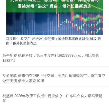
武汉世牛 乌克兰“想进攻” 特朗普：泽连斯基将阐述对俄“进攻”理
由！俄外长最新表态
鼎牛配资 德福科技：第三季度净利润278879万元，同比增长
12827%
互盈策略 债市仍有2BP上行空间，宽货币预期或落空，坚定看空
做空美债 债圈大家说1015
易盛通 2026年政府工作报告提振信心，广东民企奋力谱写新篇
章