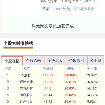
搬家的迹象，主要包括以下方面： 1. 存
款活化，定期化趋势出现拐点。7月M1同
查看：
分类：
128
证券配资系统
比增长5....
科元网文章已加载完成
个股实时涨跌榜
个股跌幅
个股流入
个股流出
换手率
个股涨幅
排名
名称
最新价
涨幅
换手率
1
N展芯
116.52
396.89%
79.39%
2
锐翔智能
110.02
20.21%
16.80%
3
志特新材
14.8
20.03%
14.18%
4
博腾股份
20.44
20.02%
14.77%
5
近岸蛋白
46.72
20.01%
5.62%