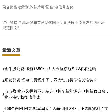
聚合财富 微型流体芯片可“记住”电信号变化
红牛策略 最高法发布首份聚焦国际商事法庭高质量发展的司法
规范性文件
最新文章
金牛股配资 续航1659km！大五座旗舰SUV看看这辆
1
顺发配资 锂电消费税来了，四大动力类型谁哭谁笑？
2
点点盈 物业又拦着不让装充电桩？新能源充电桩新政出台，
3
物业审批权彻底作废
658金融网 网红李凉凉除了店面倒闭之外，还透露宾利也卖
4