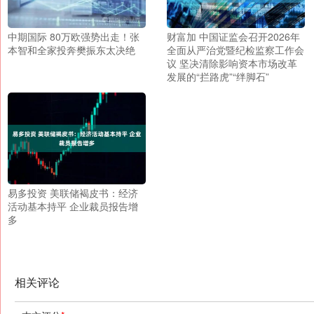
中期国际 80万欧强势出走！张
财富加 中国证监会召开2026年
本智和全家投奔樊振东太决绝
全面从严治党暨纪检监察工作会
议 坚决清除影响资本市场改革
发展的“拦路虎”“绊脚石”
易多投资 美联储褐皮书：经济
活动基本持平 企业裁员报告增
多
相关评论