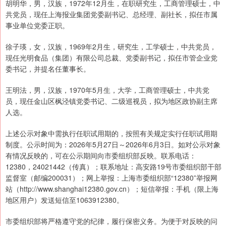
胡明华，男，汉族，1972年12月生，在职研究生，工商管理硕士，中
共党员，现任上海报业集团党委副书记、总经理、副社长，拟任市属
事业单位党委正职。
徐子瑛，女，汉族，1969年2月生，研究生，工学硕士，中共党员，
现任光明食品（集团）有限公司总裁、党委副书记，拟任市管企业党
委书记，并提名任董事长。
王明法，男，汉族，1970年5月生，大学，工商管理硕士，中共党
员，现任金山区枫泾镇党委书记、二级巡视员，拟为地区政协副主席
人选。
上述公示对象中需执行任职试用期的，按照有关规定实行任职试用期
制度。公示时间为：2026年5月27日～2026年6月3日。如对公示对象
有情况反映的，可在公示期间向市委组织部反映。联系电话：
12380，24021442（传真）；联系地址：高安路19号市委组织部干部
监督室（邮编200031）；网上举报：上海市委组织部“12380”举报网
站（http://www.shanghai12380.gov.cn）；短信举报：手机（限上海
地区用户）发送短信至1063912380。
市委组织部将严格遵守党的纪律，履行保密义务。为便于对反映的问