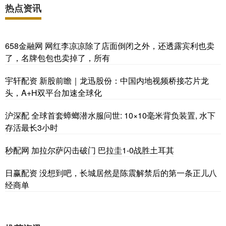
热点资讯
658金融网 网红李凉凉除了店面倒闭之外，还透露宾利也卖
了，名牌包包也卖掉了，所有
宇轩配资 新股前瞻｜龙迅股份：中国内地视频桥接芯片龙
头，A+H双平台加速全球化
沪深配 全球首套蟑螂潜水服问世: 10×10毫米背负装置, 水下
存活最长3小时
秒配网 加拉尔萨闪击破门 巴拉圭1-0战胜土耳其
日赢配资 没想到吧，长城居然是陈震解禁后的第一条正儿八
经商单