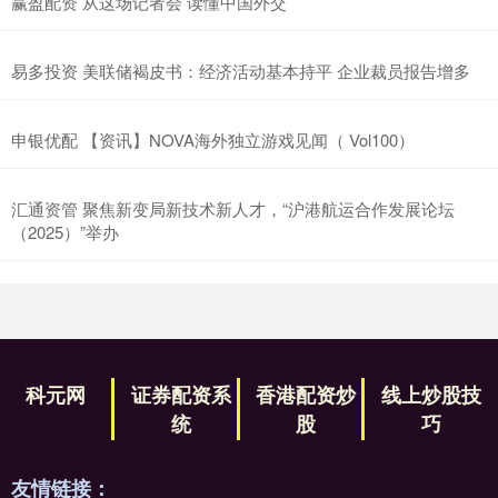
赢盈配资 从这场记者会 读懂中国外交
易多投资 美联储褐皮书：经济活动基本持平 企业裁员报告增多
申银优配 【资讯】NOVA海外独立游戏见闻（ Vol100）
汇通资管 聚焦新变局新技术新人才，“沪港航运合作发展论坛
（2025）”举办
科元网
证券配资系
香港配资炒
线上炒股技
统
股
巧
友情链接：