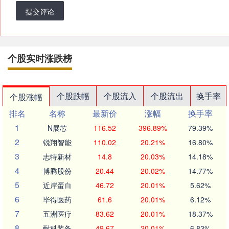
提交评论
个股实时涨跌榜
个股跌幅
个股流入
个股流出
换手率
个股涨幅
排名
名称
最新价
涨幅
换手率
1
N展芯
116.52
396.89%
79.39%
2
锐翔智能
110.02
20.21%
16.80%
3
志特新材
14.8
20.03%
14.18%
4
博腾股份
20.44
20.02%
14.77%
5
近岸蛋白
46.72
20.01%
5.62%
6
毕得医药
61.6
20.01%
6.12%
7
五洲医疗
83.62
20.01%
18.37%
8
耐科装备
49.67
20.01%
6.83%