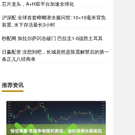
芯片龙头，A+H双平台加速全球化
沪深配 全球首套蟑螂潜水服问世: 10×10毫米背负
装置, 水下存活最长3小时
秒配网 加拉尔萨闪击破门 巴拉圭1-0战胜土耳其
日赢配资 没想到吧，长城居然是陈震解禁后的第一
条正儿八经商单
推荐资讯