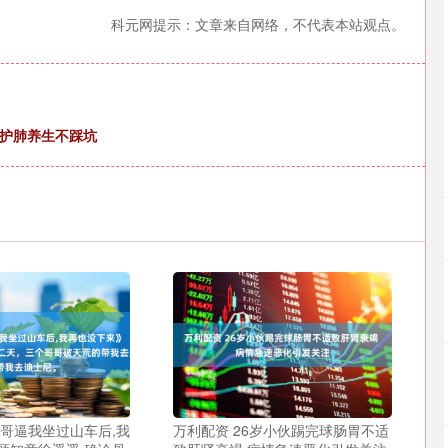
科元网提示：文章来自网络，不代表本站观点。
，护肺养生不踩坑
哥哥逼我坐过山车后,我
万利配资 26岁小伙踢完球肠胃不适