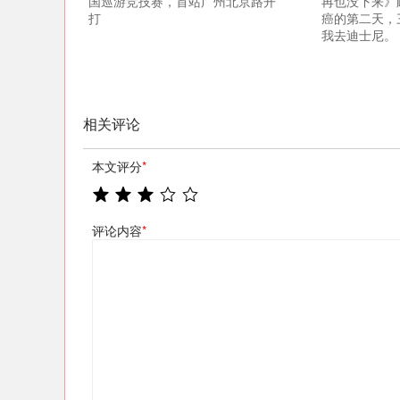
国巡游竞技赛，首站广州北京路开
再也没下来》
打
癌的第二天，
我去迪士尼。
相关评论
本文评分
*
评论内容
*