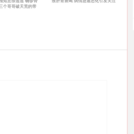
顾知意徐遥遥 确诊骨
致肝肾衰竭 病情急速恶化引发关注
三个哥哥破天荒的带