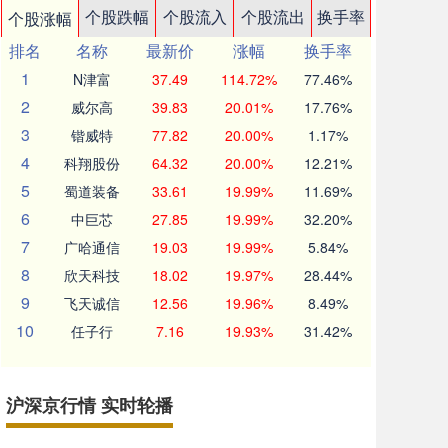
个股跌幅
个股流入
个股流出
换手率
个股涨幅
排名
名称
最新价
涨幅
换手率
1
N津富
37.49
114.72%
77.46%
2
威尔高
39.83
20.01%
17.76%
3
锴威特
77.82
20.00%
1.17%
4
科翔股份
64.32
20.00%
12.21%
5
蜀道装备
33.61
19.99%
11.69%
6
中巨芯
27.85
19.99%
32.20%
7
广哈通信
19.03
19.99%
5.84%
8
欣天科技
18.02
19.97%
28.44%
9
飞天诚信
12.56
19.96%
8.49%
10
任子行
7.16
19.93%
31.42%
沪深京行情 实时轮播