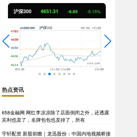
沪深300
4651.31
北
-6.85
-0.15%
热点资讯
658金融网 网红李凉凉除了店面倒闭之外，还透露
宾利也卖了，名牌包包也卖掉了，所有
宇轩配资 新股前瞻｜龙迅股份：中国内地视频桥接