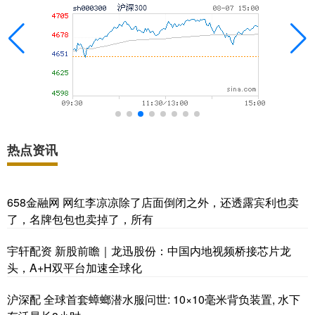
热点资讯
658金融网 网红李凉凉除了店面倒闭之外，还透露宾利也卖
了，名牌包包也卖掉了，所有
宇轩配资 新股前瞻｜龙迅股份：中国内地视频桥接芯片龙
头，A+H双平台加速全球化
沪深配 全球首套蟑螂潜水服问世: 10×10毫米背负装置, 水下