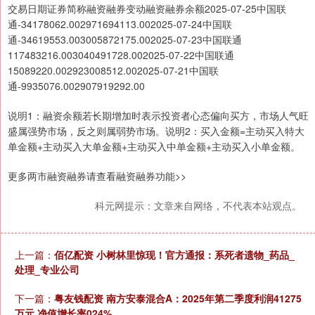
交易日期证券简称融资融券变动融资融券余额2025-07-25中国联
通-34178062.002971694113.002025-07-24中国联
通-34619553.003005872175.002025-07-23中国联通
117483216.003040491728.002025-07-22中国联通
15089220.002923008512.002025-07-21中国联
通-9935076.002907919292.00
说明1：融资余额若长期增加时表示投资者心态偏向买方，市场人气旺
盛属强势市场，反之则属弱势市场。说明2：买入金额=主动买入特大
单金额+主动买入大单金额+主动买入中单金额+主动买入小单金额。
更多两市融资融券请查看融资融券功能>>
科元网提示：文章来自网络，不代表本站观点。
上一篇：
佰亿配资 小树林里惊现！官方通报：系死者遗物_药品_
处理_专业公司
下一篇：
粤友钱配资 南方安泰混合A：2025年第二季度利润41275
万元 净值增长率024%