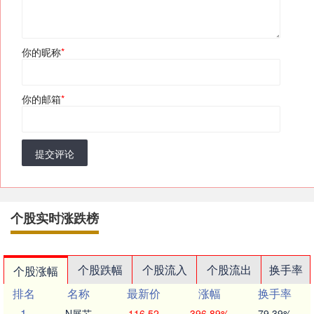
你的昵称
*
你的邮箱
*
提交评论
个股实时涨跌榜
个股跌幅
个股流入
个股流出
换手率
个股涨幅
排名
名称
最新价
涨幅
换手率
1
N展芯
116.52
396.89%
79.39%