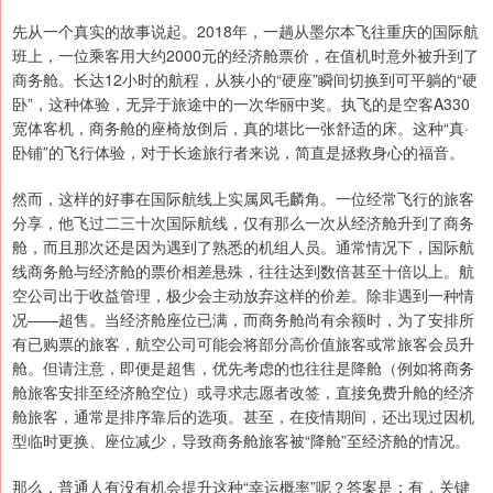
先从一个真实的故事说起。2018年，一趟从墨尔本飞往重庆的国际航
班上，一位乘客用大约2000元的经济舱票价，在值机时意外被升到了
商务舱。长达12小时的航程，从狭小的“硬座”瞬间切换到可平躺的“硬
卧”，这种体验，无异于旅途中的一次华丽中奖。执飞的是空客A330
宽体客机，商务舱的座椅放倒后，真的堪比一张舒适的床。这种“真·
卧铺”的飞行体验，对于长途旅行者来说，简直是拯救身心的福音。
然而，这样的好事在国际航线上实属凤毛麟角。一位经常飞行的旅客
分享，他飞过二三十次国际航线，仅有那么一次从经济舱升到了商务
舱，而且那次还是因为遇到了熟悉的机组人员。通常情况下，国际航
线商务舱与经济舱的票价相差悬殊，往往达到数倍甚至十倍以上。航
空公司出于收益管理，极少会主动放弃这样的价差。除非遇到一种情
况——超售。当经济舱座位已满，而商务舱尚有余额时，为了安排所
有已购票的旅客，航空公司可能会将部分高价值旅客或常旅客会员升
舱。但请注意，即便是超售，优先考虑的也往往是降舱（例如将商务
舱旅客安排至经济舱空位）或寻求志愿者改签，直接免费升舱的经济
舱旅客，通常是排序靠后的选项。甚至，在疫情期间，还出现过因机
型临时更换、座位减少，导致商务舱旅客被“降舱”至经济舱的情况。
那么，普通人有没有机会提升这种“幸运概率”呢？答案是：有，关键