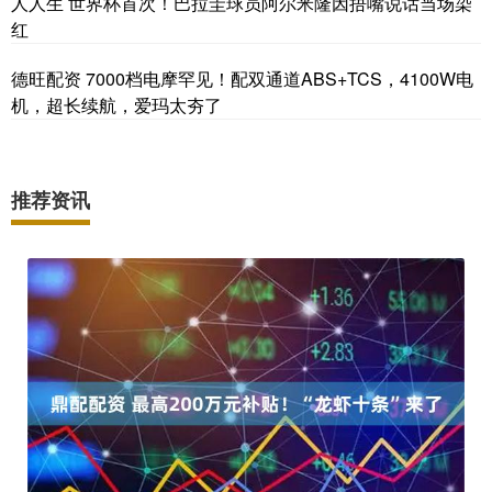
人人生 世界杯首次！巴拉圭球员阿尔米隆因捂嘴说话当场染
红
德旺配资 7000档电摩罕见！配双通道ABS+TCS，4100W电
机，超长续航，爱玛太夯了
推荐资讯