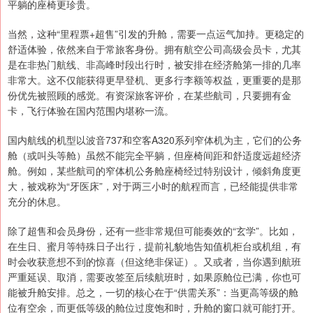
平躺的座椅更珍贵。
当然，这种“里程票+超售”引发的升舱，需要一点运气加持。更稳定的
舒适体验，依然来自于常旅客身份。拥有航空公司高级会员卡，尤其
是在非热门航线、非高峰时段出行时，被安排在经济舱第一排的几率
非常大。这不仅能获得更早登机、更多行李额等权益，更重要的是那
份优先被照顾的感觉。有资深旅客评价，在某些航司，只要拥有金
卡，飞行体验在国内范围内堪称一流。
国内航线的机型以波音737和空客A320系列窄体机为主，它们的公务
舱（或叫头等舱）虽然不能完全平躺，但座椅间距和舒适度远超经济
舱。例如，某些航司的窄体机公务舱座椅经过特别设计，倾斜角度更
大，被戏称为“牙医床”，对于两三小时的航程而言，已经能提供非常
充分的休息。
除了超售和会员身份，还有一些非常规但可能奏效的“玄学”。比如，
在生日、蜜月等特殊日子出行，提前礼貌地告知值机柜台或机组，有
时会收获意想不到的惊喜（但这绝非保证）。又或者，当你遇到航班
严重延误、取消，需要改签至后续航班时，如果原舱位已满，你也可
能被升舱安排。总之，一切的核心在于“供需关系”：当更高等级的舱
位有空余，而更低等级的舱位过度饱和时，升舱的窗口就可能打开。