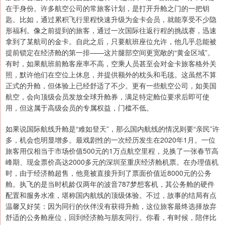
在于身份。许多航空公司的常旅客计划，是打开升舱之门的一把钥
匙。比如，通过累积飞行里程快速升级为金卡会员，就能享受不少隐
形福利。像之前提到的旅客，通过一次国际往返行程的挑战赛，迅速
拿到了某航司的金卡。自此之后，只要航班座位允许，他几乎总能被
提前锁定在经济舱的第一排——这片腿部空间更宽敞的“黄金区域”。
有时，如果航班前舱客座率不高，空乘人员甚至会对金卡旅客格外关
照，默许他们在空位上休息，并提供额外的枕头和毛毯。这虽然不算
正式的升舱，但体验上已经舒适了不少。更有一些航空公司，如美国
航空，会向顶级会员发放全球升舱券，满足特定舱位要求后即可使
用，但这属于高级会员的专属权益，门槛不低。
如果说国际航线升舱是“难如登天”，那么国内航线的情况则要“亲民”许
多，机会也明显增多。最戏剧性的一次经历发生在2020年1月。一位
旅客用仅相当于市场价值500元的1万点航空里程，兑换了一张春节高
峰期、现金票价高达2000多元的深圳至重庆经济舱机票。在办理值机
时，由于经济舱超售，他竟被直接升到了票面价值近8000元的公务
舱。执飞的是当时机龄仅两年的波音787梦想客机，其公务舱的硬件
配置和服务水准，堪称国内航线的顶级体验。不过，故事的结局有点
温馨又好笑：因为同行的伙伴没有获得升舱，这位旅客最终选择放弃
舒适的公务舱座位，回到经济舱与朋友同行。你看，有时候，陪伴比