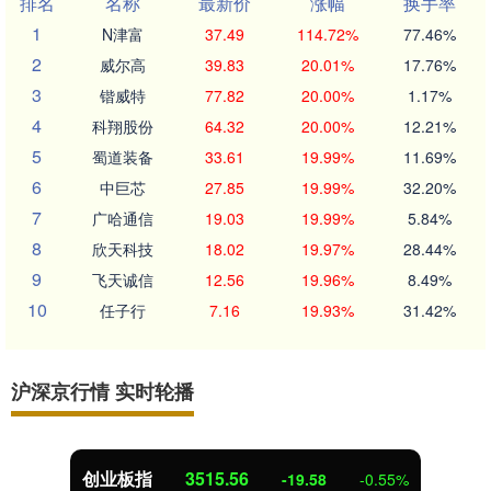
排名
名称
最新价
涨幅
换手率
1
N津富
37.49
114.72%
77.46%
2
威尔高
39.83
20.01%
17.76%
3
锴威特
77.82
20.00%
1.17%
4
科翔股份
64.32
20.00%
12.21%
5
蜀道装备
33.61
19.99%
11.69%
6
中巨芯
27.85
19.99%
32.20%
7
广哈通信
19.03
19.99%
5.84%
8
欣天科技
18.02
19.97%
28.44%
9
飞天诚信
12.56
19.96%
8.49%
10
任子行
7.16
19.93%
31.42%
沪深京行情 实时轮播
创业板指
3515.56
-19.58
-0.55%